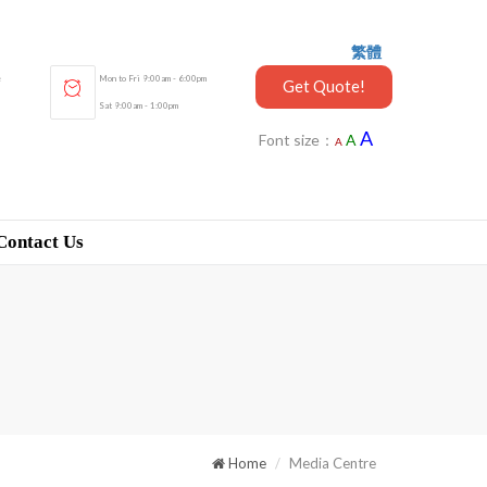
繁體
e
Mon to Fri 9:00am - 6:00pm
Get Quote!
Sat 9:00am - 1:00pm
A
Font size：
A
A
Contact Us
Home
Media Centre