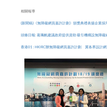
相關報導
(新聞稿)《無障礙網頁嘉許計劃》頒獎典禮表揚企業採
頭條日報: 葛珮帆建議政府提供資助 吸引機構設無障礙
香港01 : HKIRC辦無障礙網頁嘉許計劃 冀各界設