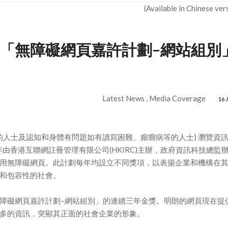
(Available in Chinese ver
「無障礙網頁嘉許計劃–網站組別
Latest News , Media Coverage
16 
的人士及認知和身體有問題如有讀寫困難、癲癇病等的人士) 瀏覽資
由香港互聯網註冊管理有限公司(HKIRC)主辦，政府資訊科技總監
用無障礙網頁。此計劃每年均設立不同獎項，以表揚企業和機構在
和包容性的社會。
障礙網頁嘉許計劃–網站組別」的連續三年金獎。明朗的網頁現在提
多的資訊，突顯其正面的社會企業的形象。