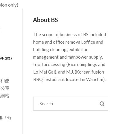
sion only)
About BS
」
The scope of business of BS included
home and office removal, office and
building cleaning, exhibition
management and manpower supply,
JAN,2019
food processing (Rice dumplings and
Lo Mai Gai), and M.J. (Korean fusion
BBQ restaurant located in Wanchai).
訊和使
辦公室
其網站
供「無