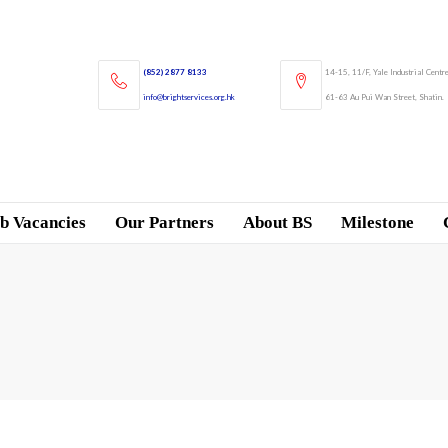
(852) 2877 8133
14-15, 11/F, Yale Industrial Centr
info@brightservices.org.hk
61-63 Au Pui Wan Street, Shatin.
b Vacancies
Our Partners
About BS
Milestone