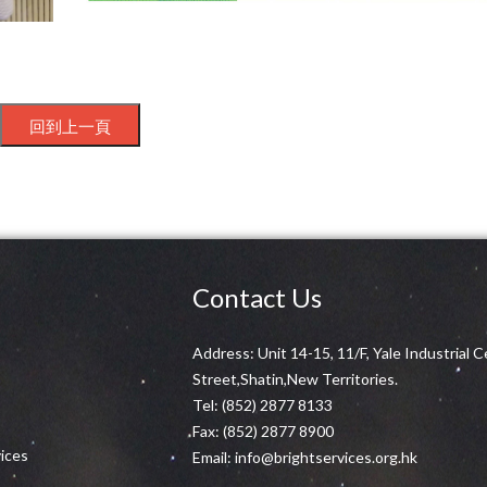
Contact Us
Address: Unit 14-15, 11/F, Yale Industrial
Street,Shatin,New Territories.
Tel:
(852) 2877 8133
Fax: (852) 2877 8900
vices
Email:
info@brightservices.org.hk