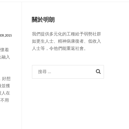
關於明朗
我們提供多元化的工種給予弱勢社群
ER,2015
如更生人士、精神病康復者、低收入
人士等，令他們能重返社會。
士懷着
及融入
Search
，好想
徵並獲
被人在
間不用