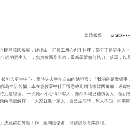
媒體報導
12 DECEMBM
企開辦韓國餐廳，背後由一群員工用心創作料理，部分正是更生人
是年輕的更生人士，負責樓面及廚房，重新學習如何執刀、落單，以
罪，被判入更生中心，當時失去半年自由的她坦言：「我的確是做錯事
她卻為生計苦惱，幸在懲教署中社工得悉韓廚麵這家韓國餐廳，遂應
特別是經理。 一次她不小心得罪客人，雖然即場已補償客人，但仍
她向高層解釋：「大家就像一家人，自己生病時，無人不知；同事
」決意留在餐廳工作，她開始儲蓄，擬修讀飲食業課程。