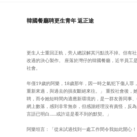
韓國餐廳聘更生青年 返正途
更生人士重回正軌，旁人總誤解其污點洗不掉。但有社
改過的決心製作。 座落於灣仔的韓國餐廳，近半員工
社會。
年僅19歲的阿樂，18歲那年，因一時之氣犯下傷人
重新來過，與過去的損友斷絕來往。」 重投社會後，
聘，而令她短時間內適應新環境的，是一群友善同事、
網上數落，感到非常無奈，但感謝經理沒有責怪，反為
言語已明白……或許這是看不到的默契。」
阿樂坦言：「從未試過找到一處工作間令我如此開心！