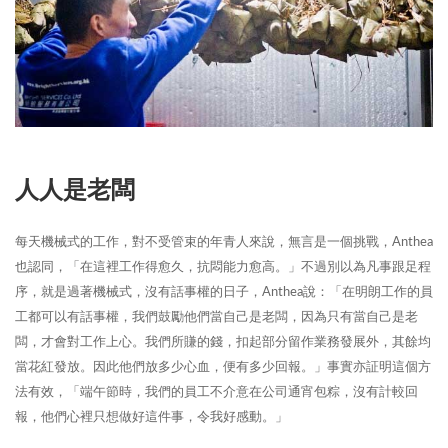
人人是老闆
每天機械式的工作，對不受管束的年青人來說，無言是一個挑戰，Anthea
也認同，「在這裡工作得愈久，抗悶能力愈高。」不過別以為凡事跟足程
序，就是過著機械式，沒有話事權的日子，Anthea說：「在明朗工作的員
工都可以有話事權，我們鼓勵他們當自己是老闆，因為只有當自己是老
闆，才會對工作上心。我們所賺的錢，扣起部分留作業務發展外，其餘均
當花紅發放。因此他們放多少心血，便有多少回報。」事實亦証明這個方
法有效，「端午節時，我們的員工不介意在公司通宵包粽，沒有計較回
報，他們心裡只想做好這件事，令我好感動。」