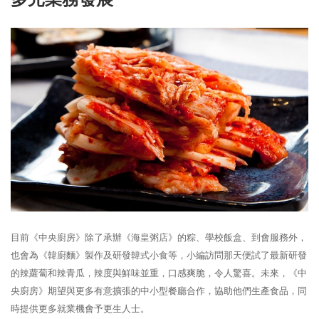
多元業務發展
目前《中央廚房》除了承辦《海皇粥店》的粽、學校飯盒、到會服務外，
也會為《韓廚麵》製作及研發韓式小食等，小編訪問那天便試了最新研發
的辣蘿蔔和辣青瓜，辣度與鮮味並重，口感爽脆，令人驚喜。未來，《中
央廚房》期望與更多有意擴張的中小型餐廳合作，協助他們生產食品，同
時提供更多就業機會予更生人士。