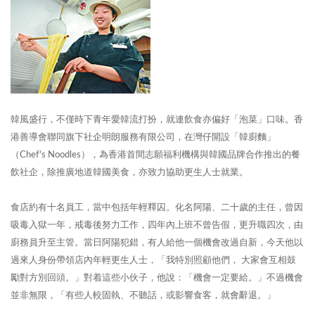
韓風盛行，不僅時下青年愛韓流打扮，就連飲食亦偏好「泡菜」口味。香
港善導會聯同旗下社企明朗服務有限公司，在灣仔開設「韓廚麵」
（Chef's Noodles），為香港首間志願福利機構與韓國品牌合作推出的餐
飲社企，除推廣地道韓國美食，亦致力協助更生人士就業。
食店約有十名員工，當中包括年輕釋囚。化名阿陽、二十歲的主任，曾因
吸毒入獄一年，戒毒後努力工作，四年內上班不曾告假，更升職四次，由
廚務員升至主管。當日阿陽犯錯，有人給他一個機會改過自新，今天他以
過來人身份帶領店內年輕更生人士，「我特別照顧他們， 大家會互相鼓
勵對方別回頭。」對着這些小伙子，他說：「機會一定要給。」不過機會
並非無限，「有些人較固執、不聽話，或影響食客，就會辭退。」