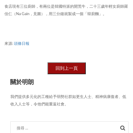
食店現有三位廚師，有兩位是韓國特派的開荒牛，二十三歲年輕女廚師羅
佳仁（Na Gain，見圖），用三分鐘就製成一個「韓廚麵」。
來源:
頭條日報
關於明朗
我們提供多元化的工種給予弱勢社群如更生人士、精神病康復者、低
收入人士等，令他們能重返社會。
Sea