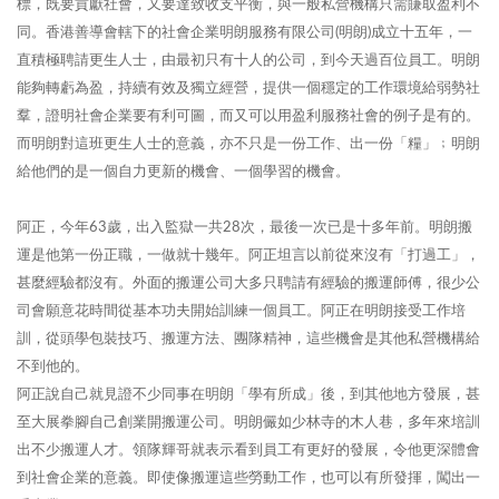
標，既要貢獻社會，又要達致收支平衡，與一般私營機構只需賺取盈利不
同。香港善導會轄下的社會企業明朗服務有限公司(明朗)成立十五年，一
直積極聘請更生人士，由最初只有十人的公司，到今天過百位員工。明朗
能夠轉虧為盈，持續有效及獨立經營，提供一個穩定的工作環境給弱勢社
羣，證明社會企業要有利可圖，而又可以用盈利服務社會的例子是有的。
而明朗對這班更生人士的意義，亦不只是一份工作、出一份「糧」﹔明朗
給他們的是一個自力更新的機會、一個學習的機會。
阿正，今年63歲，出入監獄一共28次，最後一次已是十多年前。明朗搬
運是他第一份正職，一做就十幾年。阿正坦言以前從來沒有「打過工」，
甚麼經驗都沒有。外面的搬運公司大多只聘請有經驗的搬運師傅，很少公
司會願意花時間從基本功夫開始訓練一個員工。阿正在明朗接受工作培
訓，從頭學包裝技巧、搬運方法、團隊精神，這些機會是其他私營機構給
不到他的。
阿正說自己就見證不少同事在明朗「學有所成」後，到其他地方發展，甚
至大展拳腳自己創業開搬運公司。明朗儼如少林寺的木人巷，多年來培訓
出不少搬運人才。領隊輝哥就表示看到員工有更好的發展，令他更深體會
到社會企業的意義。即使像搬運這些勞動工作，也可以有所發揮，闖出一