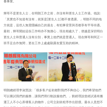
番事業。
輝哥不是更生人士，在明朗工作之前，亦沒有和更生人士工作過。他說:
「其實也不知道有沒有，就算是[更生人士]都不會透露。」明朗不同的地
方就是，這些人無需隱瞞自己的過去，有犯事背景與否都享有平等待遇。
最初，輝哥開始這份工作時亦不無擔心，現在相處久了，便越是深切明白
更生人士和普通人沒有分別，事實上他們就是普通人。現在輝哥和阿正一
班手足合作無間，更在工作上處處顯露友愛互助的精神。
明朗總經理李淑慧說: 「很多客户起初都對我們不夠信心，我們希望他們
可以嘗試我們的服務，讓我們用行動說服他們。」劉經理說曾經試過有搬
運工人不小心弄壞客人的物件，公司立刻依程序作出賠償。最令人意想不