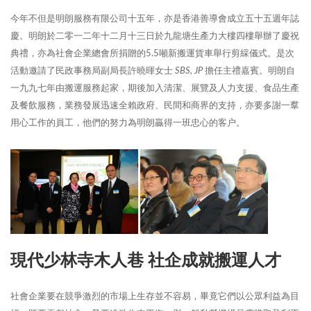
今年不但是明朗服務有限公司十五年，亦是香港善導會成立五十五週年誌
慶。明朗於二零一二年十二月十三日於九龍塘生產力大樓四樓舉辦了慶祝
典禮，亦為社會企業總會所捐贈的5.5噸新搬運貨車舉行剪綵儀式。是次
活動邀請了民政事務局副局長許曉暉女士
SBS, JP
擔任主禮嘉賓。明朗自
一九九七年由搬運服務起家，期後加入清潔、展覽及人力支援、食品生產
及餐飲服務，業務發展迅速全賴政府、民間和商界的支持，亦要多謝一羣
用心工作的員工，他們的努力為明朗贏得一班忠心的客户。
現代少林寺木人巷 社企成就搬運人才
社會企業要在競爭激烈的市場上生存並不容易，畢竟它們以公眾利益為目