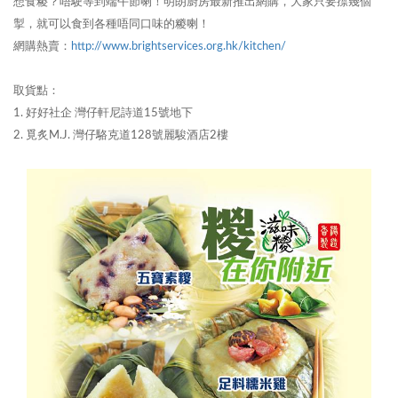
想食糉？唔駛等到端午節喇！明朗廚房最新推出網購，大家只要㩒幾個
掣，就可以食到各種唔同口味的糉喇！
網購熱賣：
http://www.brightservices.org.hk/kitchen/
取貨點：
1. 好好社企 灣仔軒尼詩道15號地下
2. 覓炙M.J. 灣仔駱克道128號麗駿酒店2樓