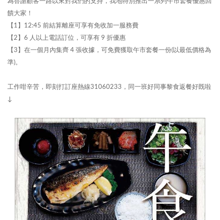
為答謝顧客一路以來對我們的支持，我地特別推出一系列午市套餐優惠回
饋大家！
【1】12:45 前結算離座可享有免收加一服務費
【2】6 人以上電話訂位，可享有 9 折優惠
【3】在一個月內集齊 4 張收據，可免費獲取午市套餐一份(以最低價格為
準)。
工作咁辛苦，即刻打訂座熱線31060233，同一班好同事黎食返餐好既啦
↓