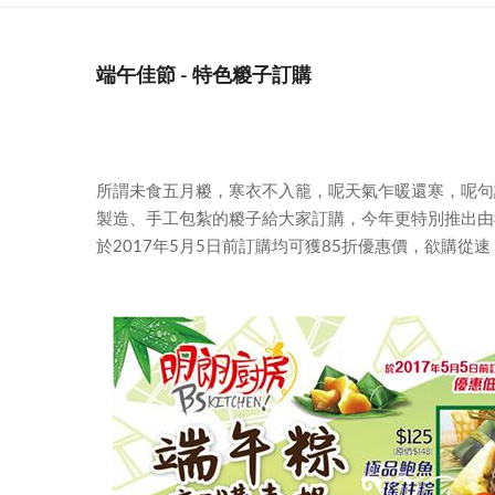
端午佳節 - 特色糉子訂購
所謂未食五月糉，寒衣不入籠，呢天氣乍暖還寒，呢句
製造、手工包紮的糉子給大家訂購，今年更特別推出由
於2017年5月5日前訂購均可獲85折優惠價，欲購從