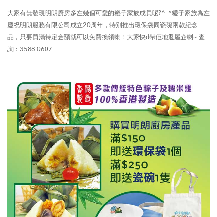
大家有無發現明朗廚房多左幾個可愛的糉子家族成員呢?^_^糉子家族為左
慶祝明朗服務有限公司成立20周年，特別推出環保袋同瓷碗兩款紀念
品，只要買滿特定金額就可以免費換領喇！大家快d帶佢地返屋企喇~ 查
詢：3588 0607