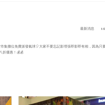
最新消息
1 
貨市集攤位免費派發氣球🎈大家不要忘記影埋張即影即有相，因為只
折優惠！💰💰