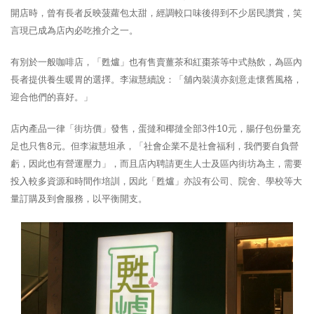
開店時，曾有長者反映菠蘿包太甜，經調較口味後得到不少居民讚賞，笑
言現已成為店內必吃推介之一。
有別於一般咖啡店，「甦爐」也有售賣薑茶和紅棗茶等中式熱飲，為區內
長者提供養生暖胃的選擇。李淑慧續說：「舖內裝潢亦刻意走懷舊風格，
迎合他們的喜好。」
店內產品一律「街坊價」發售，蛋撻和椰撻全部3件10元，腸仔包份量充
足也只售8元。但李淑慧坦承，「社會企業不是社會福利，我們要自負營
虧，因此也有營運壓力」，而且店內聘請更生人士及區內街坊為主，需要
投入較多資源和時間作培訓，因此「甦爐」亦設有公司、院舍、學校等大
量訂購及到會服務，以平衡開支。