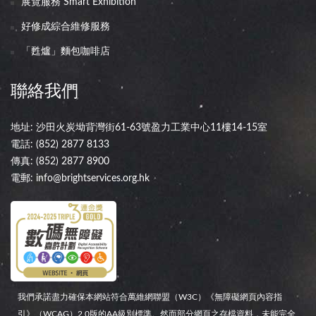
展覽服務 Smart Exhibition
好修成綜合維修服務
「甦爐」麵包咖啡店
聯絡我們
地址: 沙田火炭坳背灣街61-63號盈力工業中心11樓14-15室
電話:
(852) 2877 8133
傳真: (852) 2877 8900
電郵:
info@brightservices.org.hk
我們承諾盡力確保本網站符合萬維網聯盟（W3C）《無障礙網頁內容指
引》（WCAG）2.0版的AA級別標準。然而部分網頁之存檔資料，未能完全