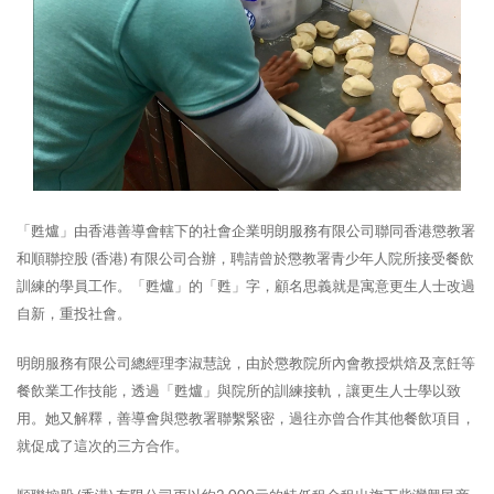
「甦爐」由香港善導會轄下的社會企業明朗服務有限公司聯同香港懲教署
和順聯控股 (香港) 有限公司合辦，聘請曾於懲教署青少年人院所接受餐飲
訓練的學員工作。「甦爐」的「甦」字，顧名思義就是寓意更生人士改過
自新，重投社會。
明朗服務有限公司總經理李淑慧說，由於懲教院所內會教授烘焙及烹飪等
餐飲業工作技能，透過「甦爐」與院所的訓練接軌，讓更生人士學以致
用。她又解釋，善導會與懲教署聯繫緊密，過往亦曾合作其他餐飲項目，
就促成了這次的三方合作。