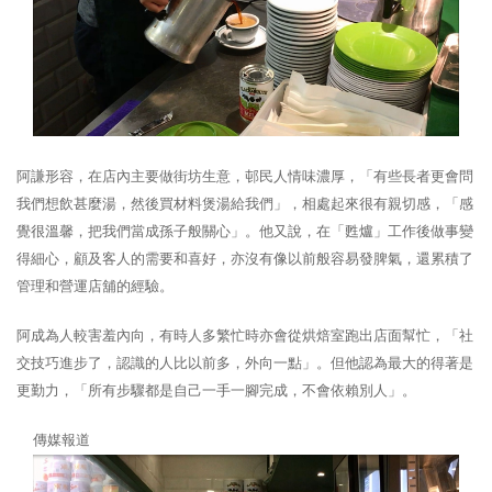
阿謙形容，在店內主要做街坊生意，邨民人情味濃厚，「有些長者更會問
我們想飲甚麼湯，然後買材料煲湯給我們」，相處起來很有親切感，「感
覺很溫馨，把我們當成孫子般關心」。他又說，在「甦爐」工作後做事變
得細心，顧及客人的需要和喜好，亦沒有像以前般容易發脾氣，還累積了
管理和營運店舖的經驗。
阿成為人較害羞內向，有時人多繁忙時亦會從烘焙室跑出店面幫忙，「社
交技巧進步了，認識的人比以前多，外向一點」。但他認為最大的得著是
更勤力，「所有步驟都是自己一手一腳完成，不會依賴別人」。
傳媒報道