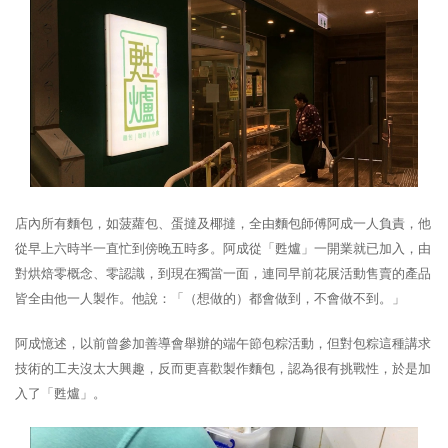
店內所有麵包，如菠蘿包、蛋撻及椰撻，全由麵包師傅阿成一人負責，他
從早上六時半一直忙到傍晚五時多。阿成從「甦爐」一開業就已加入，由
對烘焙零概念、零認識，到現在獨當一面，連同早前花展活動售賣的產品
皆全由他一人製作。他說：「（想做的）都會做到，不會做不到。」
阿成憶述，以前曾參加善導會舉辦的端午節包粽活動，但對包粽這種講求
技術的工夫沒太大興趣，反而更喜歡製作麵包，認為很有挑戰性，於是加
入了「甦爐」。