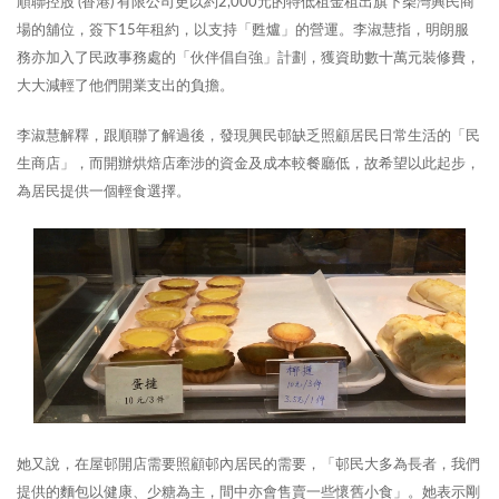
順聯控股 (香港) 有限公司更以約2,000元的特低租金租出旗下柴灣興民商
場的舖位，簽下15年租約，以支持「甦爐」的營運。李淑慧指，明朗服
務亦加入了民政事務處的「伙伴倡自強」計劃，獲資助數十萬元裝修費，
大大減輕了他們開業支出的負擔。
李淑慧解釋，跟順聯了解過後，發現興民邨缺乏照顧居民日常生活的「民
生商店」，而開辦烘焙店牽涉的資金及成本較餐廳低，故希望以此起步，
為居民提供一個輕食選擇。
她又說，在屋邨開店需要照顧邨內居民的需要，「邨民大多為長者，我們
提供的麵包以健康、少糖為主，間中亦會售賣一些懷舊小食」。她表示剛