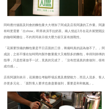
同時應付舖面及到會的麵包量大大增加了阿成及店長阿謙的工作量。阿謙
有時更需要「出show」即席表演手拉奶茶。兩人憶起3月在花卉展覽開設
的咖啡閣攤位，不約而同表示很大壓力卻又富有挑戰性。
「花展要預備的麵包量是平日店面的三倍，籌備時真的認為做不了。」阿
成說，之前不懂在短時間內製作數量龐大又種類多的麵包，幸得到師傅的
指導，只是想著放手一試，竟真的完成了，「沒有想過真的會做到，很有
成功感」。
店長阿謙則表示，花展攤位考驗即場反應及應變能力，而且人流多、客人
亦更多元化，「面對客人要求也會盡量做到，重要是和和氣氣」。