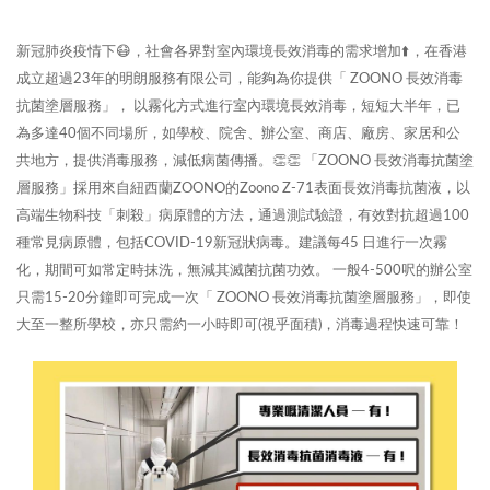
新冠肺炎疫情下😷，社會各界對室內環境長效消毒的需求增加⬆️，在香港
成立超過23年的明朗服務有限公司，能夠為你提供「 ZOONO 長效消毒
抗菌塗層服務」， 以霧化方式進行室內環境長效消毒，短短大半年，已
為多達40個不同場所，如學校、院舍、辦公室、商店、廠房、家居和公
共地方，提供消毒服務，減低病菌傳播。👏👏 「ZOONO 長效消毒抗菌塗
層服務」採用來自紐西蘭ZOONO的Zoono Z-71表面長效消毒抗菌液，以
高端生物科技「刺殺」病原體的方法，通過測試驗證，有效對抗超過100
種常見病原體，包括COVID-19新冠狀病毒。建議每45 日進行一次霧
化，期間可如常定時抹洗，無減其滅菌抗菌功效。 一般4-500呎的辦公室
只需15-20分鐘即可完成一次「 ZOONO 長效消毒抗菌塗層服務」，即使
大至一整所學校，亦只需約一小時即可(視乎面積)，消毒過程快速可靠！