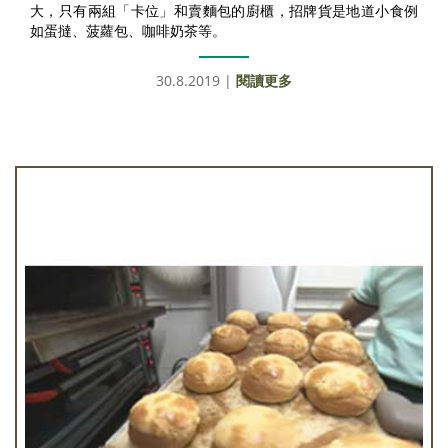
大，只有兩組「卡位」和賣麵包的廚櫃，招牌貨是地道小食例
如蛋撻、菠蘿包、咖啡奶茶等。
30.8.2019 |
閱讀更多