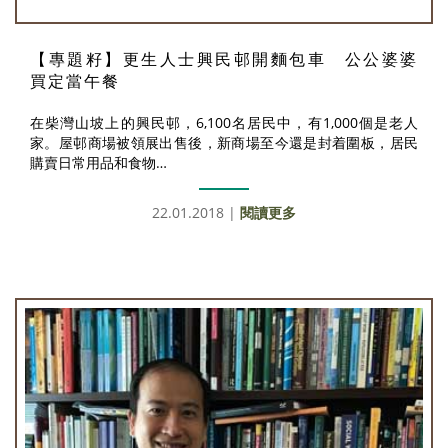
【專題籽】更生人士興民邨開麵包車 公公婆婆
買定當午餐
在柴灣山坡上的興民邨，6,100名居民中，有1,000個是老人
家。屋邨商場被領展出售後，新商場至今還是封着圍板，居民
購賣日常用品和食物…
22.01.2018 |
閱讀更多