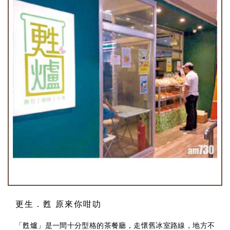
更生．甦 原來你咁叻
「甦爐」是一間十分型格的茶餐廳，走懷舊冰室路線，地方不