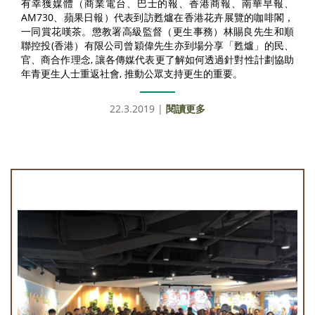
有幸獲媒體（商業電台、巴士的報、香港商報、南華早報、
AM730、蘋果日報）代表到訪甦爐在香港花卉展覽的咖啡閣，
一同賞花嘆茶。懲教署高級監督（更生事務）林賜良先生和順
聯控投(香港）有限公司曾穎偉先生亦到場分享「甦爐」的民、
官、商合作理念, 讓各傳媒代表更了解如何透過針對性計劃協助
年青更生人士重返社會, 推動公眾支持更生的重要。
22.3.2019 |
閱讀更多