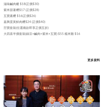
滋味鹹肉糉 $18(正價$30)
紫米甜薯糭$17 (正價$28)
五寶素糭 $16(正價$26)
嘉興蛋黃鮮肉糭$24 (正價$40)
孖寶套裝(任選兩款即享正價五折)
大四喜半價套裝(綠豆+鹹肉+紫米+五寶) $55 糯米雞 $16
更多資料