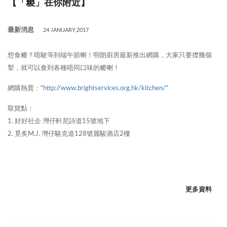
【「糉」在你附近】
最新消息
24 JANUARY,2017
想食糉？唔駛等到端午節喇！明朗廚房最新推出網購，大家只要㩒幾個
掣，就可以食到各種唔同口味的糉喇！
網購熱賣：
"http://www.brightservices.org.hk/kitchen/"
取貨點：
1. 好好社企 灣仔軒尼詩道15號地下
2. 覓炙M.J. 灣仔駱克道128號麗駿酒店2樓
更多資料