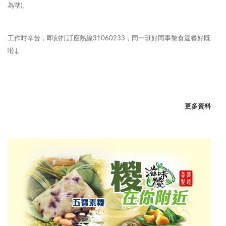
為準)。
工作咁辛苦，即刻打訂座熱線31060233，同一班好同事黎食返餐好既
啦↓
更多資料