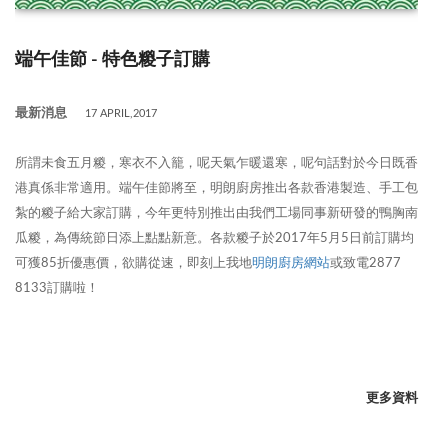
端午佳節 - 特色糉子訂購
最新消息
17 APRIL,2017
所謂未食五月糉，寒衣不入籠，呢天氣乍暖還寒，呢句話對於今日既香
港真係非常適用。端午佳節將至，明朗廚房推出各款香港製造、手工包
紮的糉子給大家訂購，今年更特別推出由我們工場同事新研發的鴨胸南
瓜糉，為傳統節日添上點點新意。各款糉子於2017年5月5日前訂購均
可獲85折優惠價，欲購從速，即刻上我地
明朗廚房網站
或致電2877
8133訂購啦！
更多資料